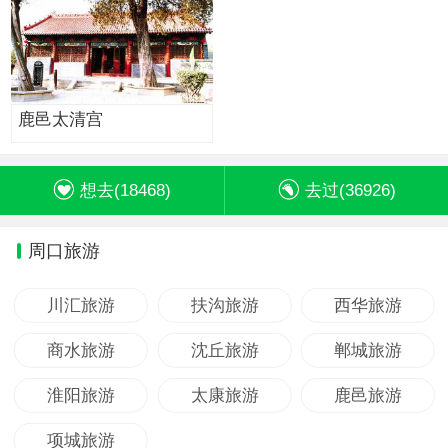
鹿邑太清宫
想去(
18468
)
去过(
36926
)
周口旅游
川汇旅游
扶沟旅游
西华旅游
商水旅游
沈丘旅游
郸城旅游
淮阳旅游
太康旅游
鹿邑旅游
项城旅游