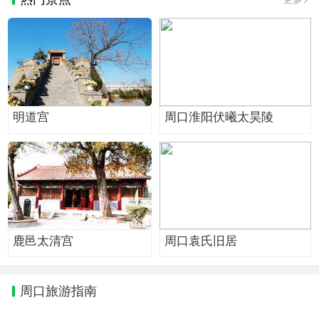
明道宫
周口淮阳伏曦太昊陵
鹿邑太清宫
周口袁氏旧居
周口旅游指南